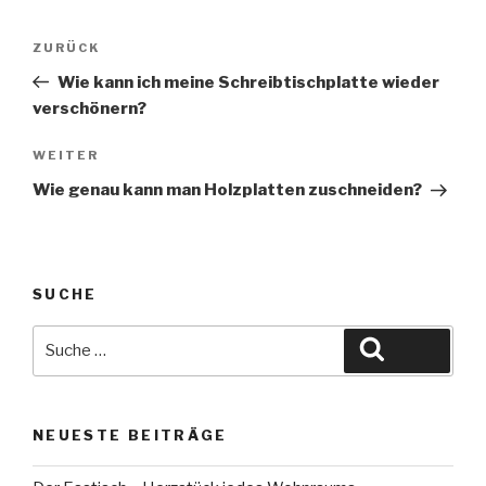
Beitragsnavigation
Vorheriger
ZURÜCK
Beitrag
Wie kann ich meine Schreibtischplatte wieder
verschönern?
Nächster
WEITER
Beitrag
Wie genau kann man Holzplatten zuschneiden?
SUCHE
Suche
Suche
nach:
NEUESTE BEITRÄGE